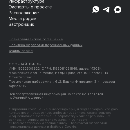
Инфраструктура
Эксперты о проекте
Расположение
Места рядом
Застройщик
Пользовательское соглашение
Политика обработки персональных данных
Файлы cookie
ООО «ВАЙТВИЛЛ»,
ИНН: 5032309922, ОГРН: 1195081051846, адрес: 143084,
Московская обл., с. Усово, г. Одинцово, стр. 100, помещ. 13
Офис Whitewill:
Пресненская набережная, 6с2, Башня «Империя», 3-й подъезд,
офис 4315
Вся представленная информация на сайте не является
публичной офертой
Отправляя сообщение в мессенджеры, я подтверждаю, что даю
конкретное, предметное, информированное, сознательное
и однозначное Согласие на обработку моих персональных
данных, и полностью ознакомился и согласен
с Пользовательским соглашением, Политикой обработки
персональных данных и файлов Cookie.